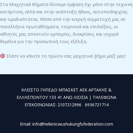
Στα Μαχητικά Βήματα δίνουμε έμφαση όχι μόνο στην τεχνική
κατάρτιση, αλλά και στην ανάπτυξη ήθους, αυτοπειθαρχίας
και ομαδικότητας. Μέσα από την ενεργή συμμετοχή μας σε
πανελλήνια πρωταθλήματα, τουρνουά και επιδείξεις, οι
αθλητές μας αποκτούν εμπειρίες, διακρίσεις και ισχυρά
θεμέλια για την προσωπική τους εξέλιξη.
Ελάτε να κάνετε το πρώτο σας μαχητικό βήμα μαζί μας!
ΚΛΕΙΣΤΟ ΓΗΠΕΔΟ ΜΠΑΣΚΕΤ ΑΕΚ ΑΡΤΑΚΗΣ &
ΕΛΛΗΣΠΟΝΤΟΥ 133 41 ΑΝΩ ΛΙΟΣΙΑ | ΤΗΛΕΦΩΝΑ
ΕΠΙΚΟΙΝΩΝΙΑΣ: 2107212996 6936721714
Email: info@hellenicwushukungfufederation.com