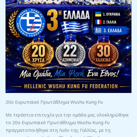
20ο Ευρωπαϊκό Πρωτάθλημα Wushu Kung Fu
Με τεράστια επιτυχία για την ομάδα μας ολοκληρώθηκε
το 20ο Ευρωπαϊκό Πρωτάθλημα Wushu Kung Fu
πραγματοποιήθηκε στη Λυόν της Γαλλίας, με τη