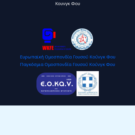
Κουνγκ Φου
Ευρωπαϊκή Ομοσπονδία Γουσού Κούνγκ Φου
Παγκόσμια Ομοσπονδία Γουσού Κούνγκ Φου